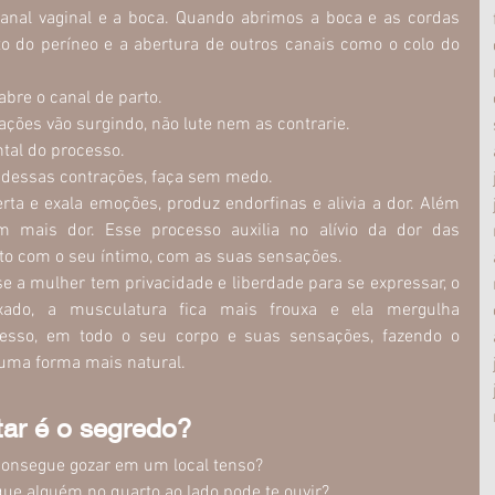
canal vaginal e a boca. Quando abrimos a boca e as cordas 
o do períneo e a abertura de outros canais como o colo do 
bre o canal de parto. 
ações vão surgindo, não lute nem as contrarie. 
tal do processo. 
ça dessas contrações, faça sem medo.
berta e exala emoções, produz endorfinas e alivia a dor. Além 
 mais dor. Esse processo auxilia no alívio da dor das 
to com o seu íntimo, com as suas sensações.
se a mulher tem privacidade e liberdade para se expressar, o 
axado, a musculatura fica mais frouxa e ela mergulha 
esso, em todo o seu corpo e suas sensações, fazendo o 
 uma forma mais natural.
tar é o segredo?
consegue gozar em um local tenso? 
e alguém no quarto ao lado pode te ouvir?