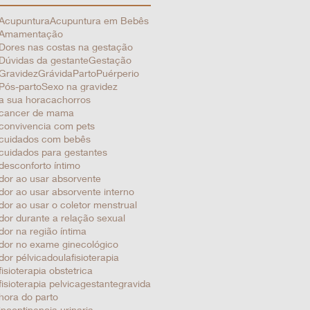
Acupuntura
Acupuntura em Bebês
Amamentação
Dores nas costas na gestação
Dúvidas da gestante
Gestação
Gravidez
Grávida
Parto
Puérperio
Pós-parto
Sexo na gravidez
a sua hora
cachorros
cancer de mama
convivencia com pets
cuidados com bebês
cuidados para gestantes
desconforto íntimo
dor ao usar absorvente
dor ao usar absorvente interno
dor ao usar o coletor menstrual
dor durante a relação sexual
dor na região íntima
dor no exame ginecológico
dor pélvica
doula
fisioterapia
fisioterapia obstetrica
fisioterapia pelvica
gestante
gravida
hora do parto
incontinencia urinaria