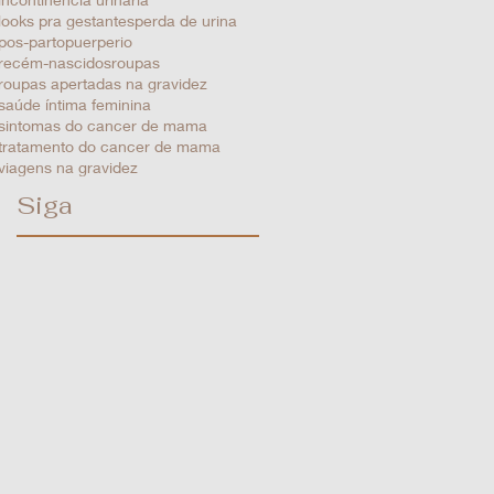
looks pra gestantes
perda de urina
pos-parto
puerperio
recém-nascidos
roupas
roupas apertadas na gravidez
saúde íntima feminina
sintomas do cancer de mama
tratamento do cancer de mama
viagens na gravidez
Siga