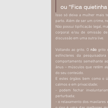
ou “Fica quietinh
Isso só deixa a mulher mais t
parto. Além de ser um crime, n
Não possui tipificação legal, 
corporal e/ou de omissão de
discussão em uma outra live.
Voltando ao grito. O 
não
 grito
esfíncteres da pesquisador
comportamento semelhante ao 
ânus – músculos que retêm alg
do seu conteúdo.
E estes órgãos bem como o út
calmos e em privacidade;
- podem fechar involuntari
perturbada;
- o relaxamento dos maxilares 
o riso é uma das melhores man