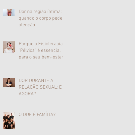
Dor na região íntima:
quando o corpo pede
atenção
Porque a Fisioterapia
"Pélvica" é essencial
para o seu bem-estar
DOR DURANTE A
RELAÇÃO SEXUAL: E
AGORA?
O QUE É FAMÍLIA?