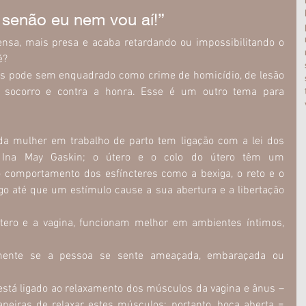
a senão eu nem vou aí!”
ensa, mais presa e acaba retardando ou impossibilitando o 
é?
mas pode sem enquadrado como crime de homicídio, de lesão 
 socorro e contra a honra. Esse é um outro tema para 
 da mulher em trabalho de parto tem ligação com a lei dos 
a Ina May Gaskin; o útero e o colo do útero têm um 
comportamento dos esfíncteres como a bexiga, o reto e o 
o até que um estímulo cause a sua abertura e a libertação 
ero e a vagina, funcionam melhor em ambientes íntimos, 
amente se a pessoa se sente ameaçada, embaraçada ou 
está ligado ao relaxamento dos músculos da vagina e ânus – 
eiras de relaxar estes músculos; portanto, boca aberta = 