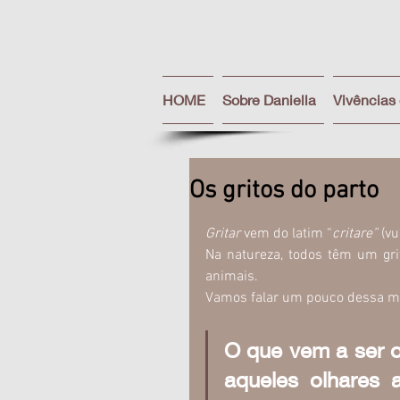
HOME
Sobre Daniella
Vivências
Os gritos do parto
Avaliado com NaN de 5 estrel
Gritar 
vem do latim “
critare” 
(vu
Na natureza, todos têm um gri
animais.
Vamos falar um pouco dessa man
O que vem a ser o
aqueles olhares 