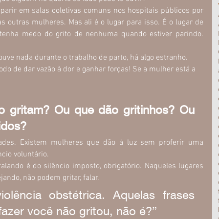
arir em salas coletivas comuns nos hospitais públicos por 
s outras mulheres. Mas ali é o lugar para isso. É o lugar de 
ão tenha medo do grito de nenhuma quando estiver parindo. 
ve nada durante o trabalho de parto, há algo estranho. 
do de dar vazão à dor e ganhar forças! Se a mulher está a 
o gritam? Ou que dão gritinhos? Ou 
idos?
ades. Existem mulheres que dão à luz sem proferir uma 
cio voluntário.
alando é do silêncio imposto, obrigatório. Naqueles lugares 
ndo, não podem gritar, falar.
olência obstétrica. Aquelas frases 
fazer você não gritou, não é?”