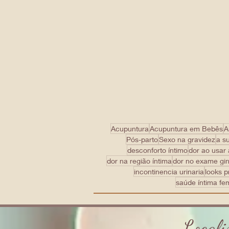
Acupuntura
Acupuntura em Bebês
A
Pós-parto
Sexo na gravidez
a s
desconforto íntimo
dor ao usar
dor na região íntima
dor no exame gi
incontinencia urinaria
looks p
saúde íntima fe
Locali