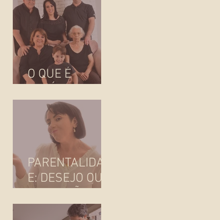
AGORA?
O QUE É
FAMÍLIA?
PARENTALIDAD
E: DESEJO OU
IMPOSIÇÃO
SOCIAL?