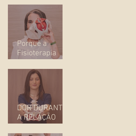
atenção
Porque a
Fisioterapia
"Pélvica" é
essencial para o
seu bem-estar
DOR DURANTE
A RELAÇÃO
SEXUAL: E