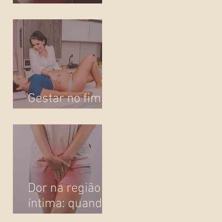
escolha de via e
passa a ser
presença!
Gestar no fim
do ano
Dor na região
íntima: quando
o corpo pede