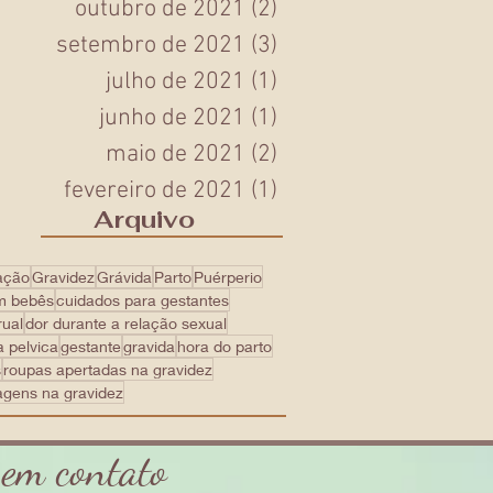
outubro de 2021
(2)
2 posts
setembro de 2021
(3)
3 posts
julho de 2021
(1)
1 post
junho de 2021
(1)
1 post
maio de 2021
(2)
2 posts
fevereiro de 2021
(1)
1 post
Arquivo
ação
Gravidez
Grávida
Parto
Puérperio
m bebês
cuidados para gestantes
rual
dor durante a relação sexual
a pelvica
gestante
gravida
hora do parto
s
roupas apertadas na gravidez
agens na gravidez
 em contato