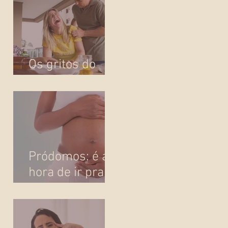
Os gritos do
parto
Pródomos: é a
hora de ir pra
maternidade?