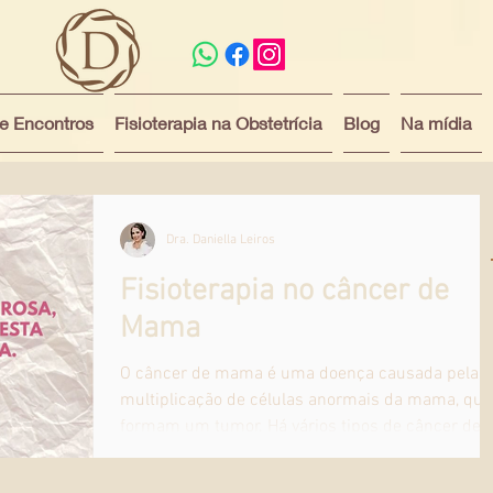
 e Encontros
Fisioterapia na Obstetrícia
Blog
Na mídia
Dra. Daniella Leiros
Fisioterapia no câncer de
Mama
O câncer de mama é uma doença causada pela
multiplicação de células anormais da mama, que
formam um tumor. Há vários tipos de câncer de..