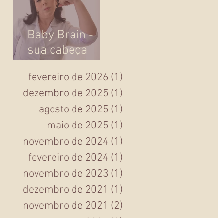
Baby Brain -
sua cabeça
ficou um pouco
fevereiro de 2026
(1)
1 post
lenta ou você
dezembro de 2025
(1)
1 post
ficou esquecida
na gravidez?
agosto de 2025
(1)
1 post
maio de 2025
(1)
1 post
novembro de 2024
(1)
1 post
fevereiro de 2024
(1)
1 post
novembro de 2023
(1)
1 post
dezembro de 2021
(1)
1 post
novembro de 2021
(2)
2 posts