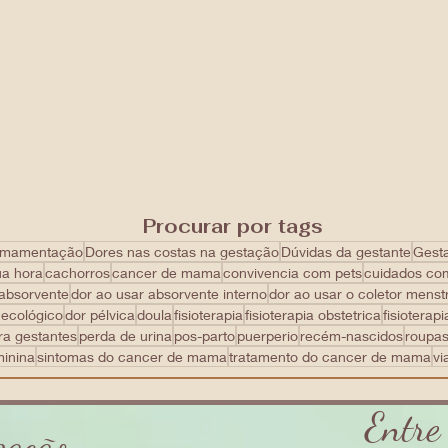
Procurar por tags
mamentação
Dores nas costas na gestação
Dúvidas da gestante
Gest
ua hora
cachorros
cancer de mama
convivencia com pets
cuidados co
 absorvente
dor ao usar absorvente interno
dor ao usar o coletor menst
necológico
dor pélvica
doula
fisioterapia
fisioterapia obstetrica
fisioterapi
ra gestantes
perda de urina
pos-parto
puerperio
recém-nascidos
roupa
minina
sintomas do cancer de mama
tratamento do cancer de mama
vi
Entre
zação