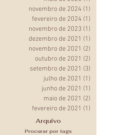
maio de 2025
(1)
1 post
novembro de 2024
(1)
1 post
fevereiro de 2024
(1)
1 post
novembro de 2023
(1)
1 post
dezembro de 2021
(1)
1 post
novembro de 2021
(2)
2 posts
outubro de 2021
(2)
2 posts
setembro de 2021
(3)
3 posts
julho de 2021
(1)
1 post
junho de 2021
(1)
1 post
maio de 2021
(2)
2 posts
fevereiro de 2021
(1)
1 post
Arquivo