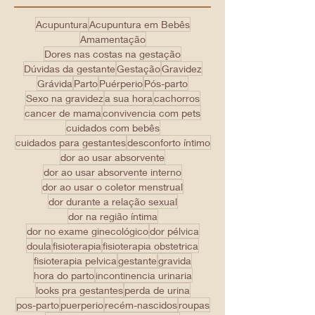
Procurar por tags
Acupuntura
Acupuntura em Bebês
Amamentação
Dores nas costas na gestação
Dúvidas da gestante
Gestação
Gravidez
Grávida
Parto
Puérperio
Pós-parto
Sexo na gravidez
a sua hora
cachorros
cancer de mama
convivencia com pets
cuidados com bebês
cuidados para gestantes
desconforto íntimo
dor ao usar absorvente
dor ao usar absorvente interno
dor ao usar o coletor menstrual
dor durante a relação sexual
dor na região íntima
dor no exame ginecológico
dor pélvica
doula
fisioterapia
fisioterapia obstetrica
fisioterapia pelvica
gestante
gravida
hora do parto
incontinencia urinaria
looks pra gestantes
perda de urina