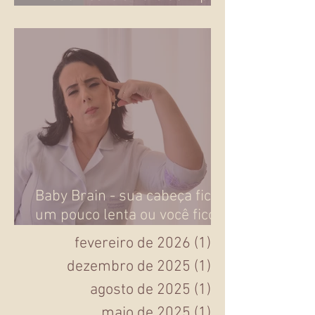
Pródomos: é a hora de ir pra
maternidade?
Baby Brain - sua cabeça ficou
um pouco lenta ou você ficou
esquecida na gravidez?
fevereiro de 2026
(1)
1 post
dezembro de 2025
(1)
1 post
agosto de 2025
(1)
1 post