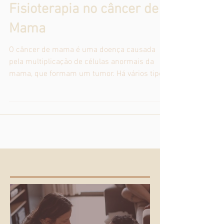
Fisioterapia no câncer de
Mama
O câncer de mama é uma doença causada
pela multiplicação de células anormais da
mama, que formam um tumor. Há vários tipos
de câncer de...
Posts Recentes