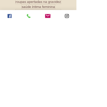
pos-parto
puerperio
recém-nascidos
roupas
roupas apertadas na gravidez
saúde íntima feminina
sintomas do cancer de mama
tratamento do cancer de mama
viagens na gravidez
Localização