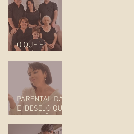
AGORA?
O QUE É
FAMÍLIA?
PARENTALIDAD
E: DESEJO OU
IMPOSIÇÃO
SOCIAL?