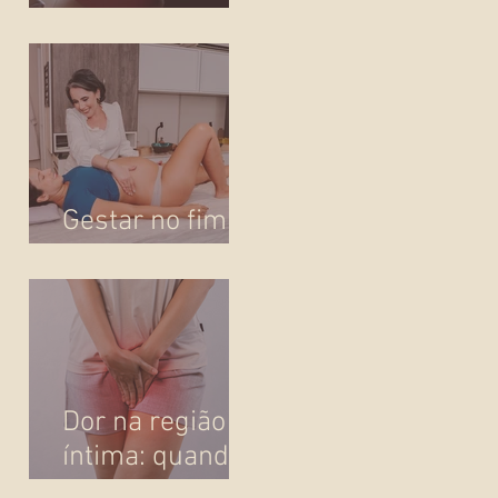
escolha de via e
passa a ser
presença!
Gestar no fim
do ano
Dor na região
íntima: quando
o corpo pede