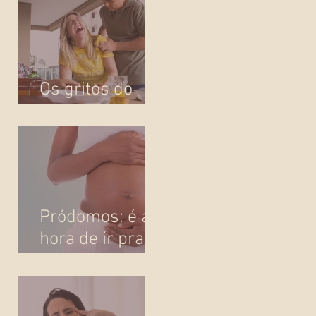
Os gritos do
parto
Pródomos: é a
hora de ir pra
maternidade?