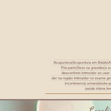
Acupuntura
Acupuntura em Bebês
A
Pós-parto
Sexo na gravidez
a s
desconforto íntimo
dor ao usar
dor na região íntima
dor no exame gi
incontinencia urinaria
looks p
saúde íntima fe
Locali