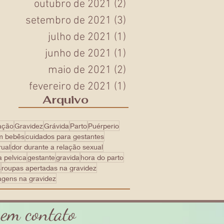
outubro de 2021
(2)
2 posts
setembro de 2021
(3)
3 posts
julho de 2021
(1)
1 post
junho de 2021
(1)
1 post
maio de 2021
(2)
2 posts
fevereiro de 2021
(1)
1 post
Arquivo
ação
Gravidez
Grávida
Parto
Puérperio
m bebês
cuidados para gestantes
rual
dor durante a relação sexual
a pelvica
gestante
gravida
hora do parto
s
roupas apertadas na gravidez
agens na gravidez
 em contato