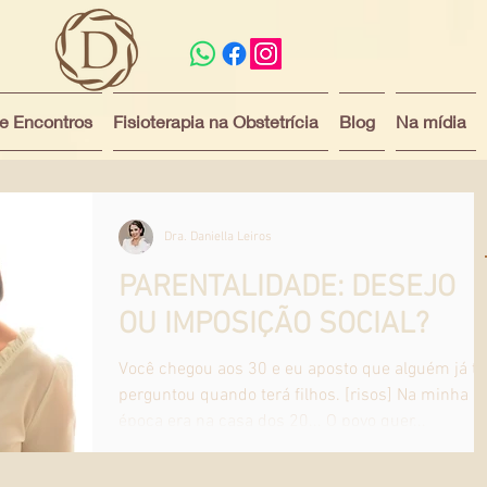
 e Encontros
Fisioterapia na Obstetrícia
Blog
Na mídia
Dra. Daniella Leiros
PARENTALIDADE: DESEJO
OU IMPOSIÇÃO SOCIAL?
Você chegou aos 30 e eu aposto que alguém já te
perguntou quando terá filhos. [risos] Na minha
época era na casa dos 20... O povo quer...