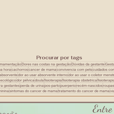
Procurar por tags
mamentação
Dores nas costas na gestação
Dúvidas da gestante
Gest
ua hora
cachorros
cancer de mama
convivencia com pets
cuidados co
 absorvente
dor ao usar absorvente interno
dor ao usar o coletor menst
necológico
dor pélvica
doula
fisioterapia
fisioterapia obstetrica
fisioterapi
ra gestantes
perda de urina
pos-parto
puerperio
recém-nascidos
roupa
minina
sintomas do cancer de mama
tratamento do cancer de mama
vi
Entre
zação