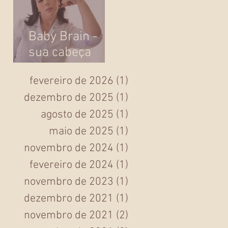
Baby Brain -
sua cabeça
ficou um pouco
fevereiro de 2026
(1)
1 post
lenta ou você
dezembro de 2025
(1)
1 post
ficou esquecida
na gravidez?
agosto de 2025
(1)
1 post
maio de 2025
(1)
1 post
novembro de 2024
(1)
1 post
fevereiro de 2024
(1)
1 post
novembro de 2023
(1)
1 post
dezembro de 2021
(1)
1 post
novembro de 2021
(2)
2 posts