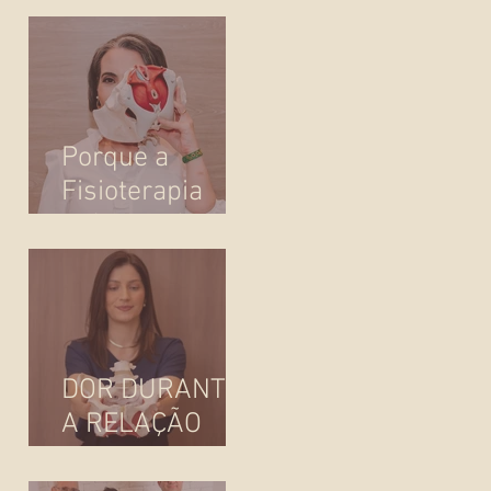
atenção
Porque a
Fisioterapia
"Pélvica" é
essencial para o
seu bem-estar
DOR DURANTE
A RELAÇÃO
SEXUAL: E