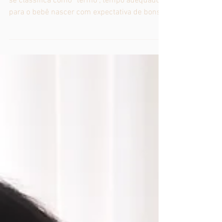
Entre 37 e 42 semanas de idade gestacional
se classifica como “termo”, tempo adequado
para o bebê nascer com expectativa de bons...