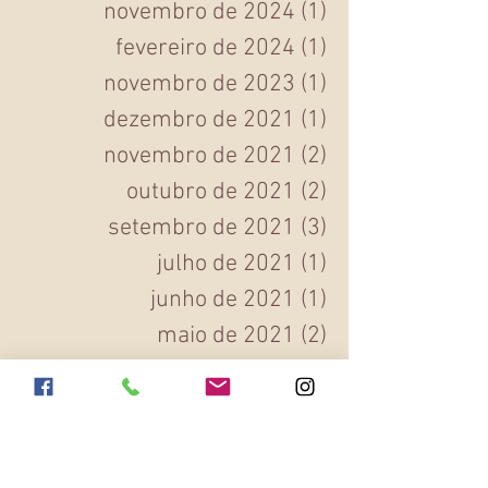
maio de 2025
(1)
1 post
novembro de 2024
(1)
1 post
fevereiro de 2024
(1)
1 post
novembro de 2023
(1)
1 post
dezembro de 2021
(1)
1 post
novembro de 2021
(2)
2 posts
outubro de 2021
(2)
2 posts
setembro de 2021
(3)
3 posts
julho de 2021
(1)
1 post
junho de 2021
(1)
1 post
maio de 2021
(2)
2 posts
fevereiro de 2021
(1)
1 post
Arquivo