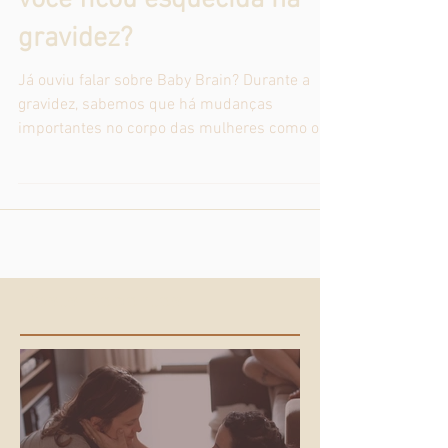
ficou um pouco lenta ou
você ficou esquecida na
gravidez?
Já ouviu falar sobre Baby Brain? Durante a
gravidez, sabemos que há mudanças
importantes no corpo das mulheres como o
aumento de...
Posts Recentes