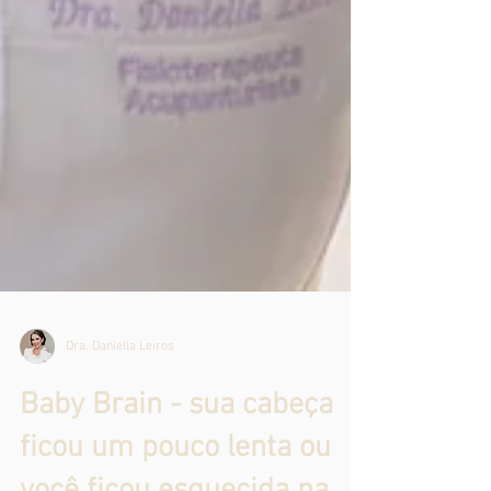
Dra. Daniella Leiros
Baby Brain - sua cabeça