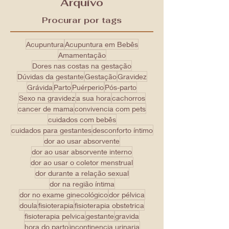
Arquivo
Procurar por tags
Acupuntura
Acupuntura em Bebês
Amamentação
Dores nas costas na gestação
Dúvidas da gestante
Gestação
Gravidez
Grávida
Parto
Puérperio
Pós-parto
Sexo na gravidez
a sua hora
cachorros
cancer de mama
convivencia com pets
cuidados com bebês
cuidados para gestantes
desconforto íntimo
dor ao usar absorvente
dor ao usar absorvente interno
dor ao usar o coletor menstrual
dor durante a relação sexual
dor na região íntima
dor no exame ginecológico
dor pélvica
doula
fisioterapia
fisioterapia obstetrica