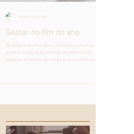
Daniella Leiros Aita
Gestar no fim do ano
No Natal e no Ano Novo, enquanto o mundo
acelera, a gestação convida ao silêncio, ao
respeito ao tempo do corpo e ao cuidado que
não entra em recesso.
Posts Recentes