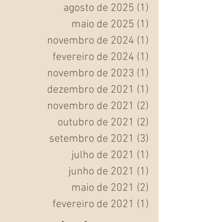
dezembro de 2025
(1)
1 post
agosto de 2025
(1)
1 post
maio de 2025
(1)
1 post
novembro de 2024
(1)
1 post
fevereiro de 2024
(1)
1 post
novembro de 2023
(1)
1 post
dezembro de 2021
(1)
1 post
novembro de 2021
(2)
2 posts
outubro de 2021
(2)
2 posts
setembro de 2021
(3)
3 posts
julho de 2021
(1)
1 post
junho de 2021
(1)
1 post
maio de 2021
(2)
2 posts
fevereiro de 2021
(1)
1 post