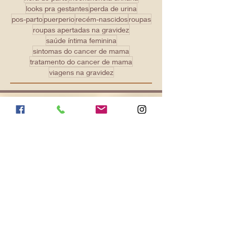
fisioterapia pelvica
gestante
gravida
hora do parto
incontinencia urinaria
looks pra gestantes
perda de urina
pos-parto
puerperio
recém-nascidos
roupas
roupas apertadas na gravidez
saúde íntima feminina
sintomas do cancer de mama
tratamento do cancer de mama
viagens na gravidez
Localização