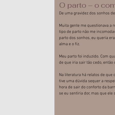
O parto – o co
De uma gravidez dos sonhos de 
Muita gente me questionava a r
tipo de parto não me incomoda
parto dos sonhos, eu queria era
alma e o fiz.
Meu parto foi induzido. Com qu
de que iria sair tão cedo, então
Na literatura há relatos de que
tive uma dúvida sequer a respei
hora de sair do conforto da bar
se eu sentiria dor, mas que el