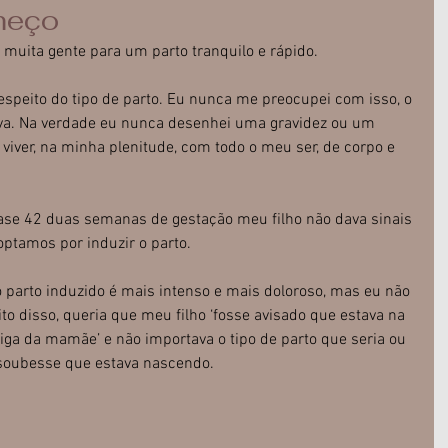
meço
muita gente para um parto tranquilo e rápido.
espeito do tipo de parto. Eu nunca me preocupei com isso, o 
va. Na verdade eu nunca desenhei uma gravidez ou um 
 viver, na minha plenitude, com todo o meu ser, de corpo e 
ase 42 duas semanas de gestação meu filho não dava sinais 
 optamos por induzir o parto.
 o parto induzido é mais intenso e mais doloroso, mas eu não 
to disso, queria que meu filho ‘fosse avisado que estava na 
riga da mamãe’ e não importava o tipo de parto que seria ou 
e soubesse que estava nascendo.