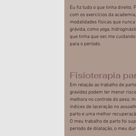
Eu fiz tudo o que tinha direito.
com os exercícios da academia, f
modalidades físicas que nunca 
grávida, como yoga, hidroginástic
que tinha que ser, me cuidando
para o período.
Fisioterapia pa
Em relação ao trabalho de parto
gravidez podem ter menor risco
melhora no controle do peso, me
índices de laceração no assoalh
parto e uma melhor recuperaçã
O meu trabalho de parto foi su
período de dilatação, o meu dur