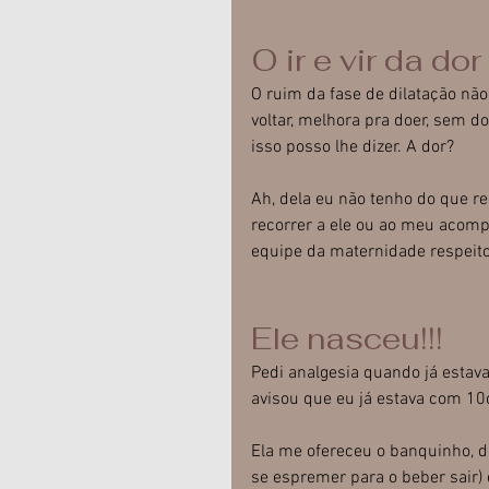
O ir e vir da dor
O ruim da fase de dilatação não 
voltar, melhora pra doer, sem d
isso posso lhe dizer. A dor?
Ah, dela eu não tenho do que re
recorrer a ele ou ao meu acom
equipe da maternidade respeito
Ele nasceu!!!
Pedi analgesia quando já estava
avisou que eu já estava com 10c
Ela me ofereceu o banquinho, d
se espremer para o beber sair) 