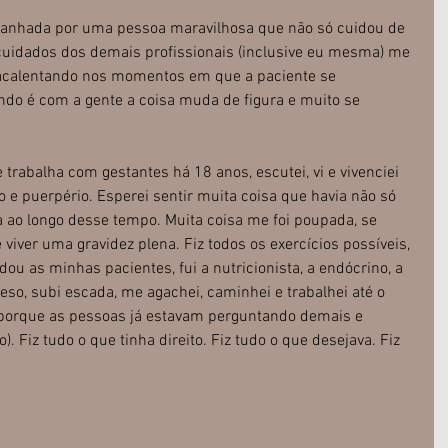
panhada por uma pessoa maravilhosa que não só cuidou de 
uidados dos demais profissionais (inclusive eu mesma) me 
acalentando nos momentos em que a paciente se 
ndo é com a gente a coisa muda de figura e muito se 
trabalha com gestantes há 18 anos, escutei, vi e vivenciei 
o e puerpério. Esperei sentir muita coisa que havia não só 
ca ao longo desse tempo. Muita coisa me foi poupada, se 
 viver uma gravidez plena. Fiz todos os exercícios possíveis, 
ou as minhas pacientes, fui a nutricionista, a endócrino, a 
so, subi escada, me agachei, caminhei e trabalhei até o 
i porque as pessoas já estavam perguntando demais e 
. Fiz tudo o que tinha direito. Fiz tudo o que desejava. Fiz 