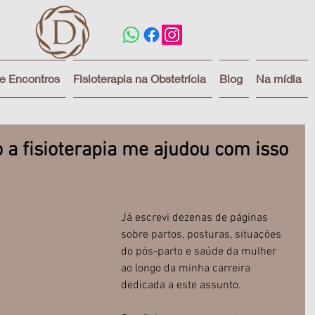
 e Encontros
Fisioterapia na Obstetrícia
Blog
Na mídia
 a fisioterapia me ajudou com isso
as.
Já escrevi dezenas de páginas 
sobre partos, posturas, situações 
do pós-parto e saúde da mulher 
ao longo da minha carreira 
dedicada a este assunto.