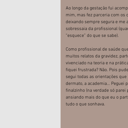
Ao longo da gestação fui acom
mim, mas fez parceria com os c
deixando sempre segura e me 
sobressaia da profissional (qua
“esquece” do que se sabe).
Como profissional de saúde que 
muitos relatos da gravidez, part
vivenciado na teoria e na práti
fiquei frustrada? Não. Pois pude
segui todas as orientações que d
dermato, a academia… Peguei pe
finalzinho (na verdade só pare
ansiando mais do que eu o parto)
tudo o que sonhava.