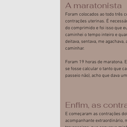
A maratonista
Foram colocados ao todo três c
contrações uterinas. É necessár
do comprimido e foi isso que eu
caminhei o tempo inteiro e qua
deitava, sentava, me agachava, 
caminhar.
Foram 19 horas de maratona. E
se fosse calcular o tanto que 
passeio não), acho que dava 
Enfim, as cont
E começaram as contrações dol
acompanhante extraordinário, m