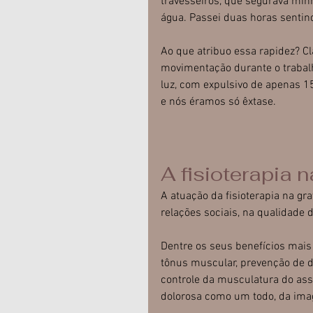
travesseiros, que segurava min
água. Passei duas horas sentin
Ao que atribuo essa rapidez? Cl
movimentação durante o trabalho
luz, com expulsivo de apenas 15
e nós éramos só êxtase.
A fisioterapia 
A atuação da fisioterapia na g
relações sociais, na qualidade 
Dentre os seus benefícios mais
tônus muscular, prevenção de d
controle da musculatura do ass
dolorosa como um todo, da ima