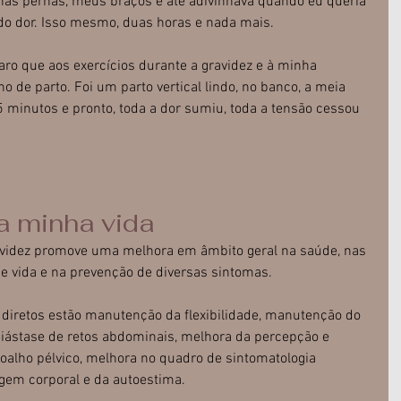
has pernas, meus braços e até adivinhava quando eu queria 
do dor. Isso mesmo, duas horas e nada mais.
aro que aos exercícios durante a gravidez e à minha 
 de parto. Foi um parto vertical lindo, no banco, a meia 
 minutos e pronto, toda a dor sumiu, toda a tensão cessou 
na minha vida
ravidez promove uma melhora em âmbito geral na saúde, nas 
de vida e na prevenção de diversas sintomas.
 diretos estão manutenção da flexibilidade, manutenção do 
iástase de retos abdominais, melhora da percepção e 
oalho pélvico, melhora no quadro de sintomatologia 
gem corporal e da autoestima.