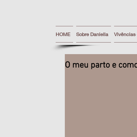
HOME
Sobre Daniella
Vivências
O meu parto e como
Avaliado com NaN de 5 estrel