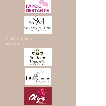
Andréa Toledo
psicóloga