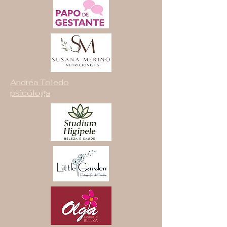
Andréa Toledo
psicóloga