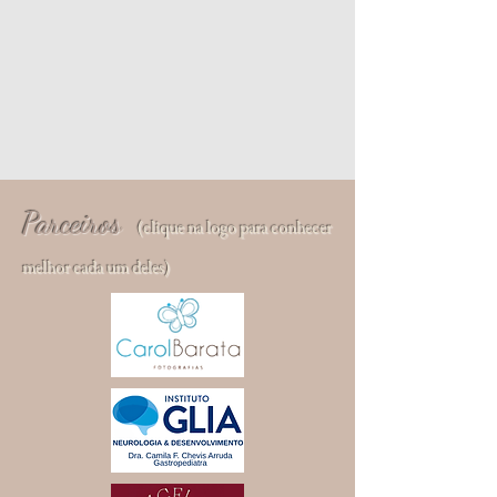
Parceiros
(clique na logo para conhecer
melhor cada um deles)