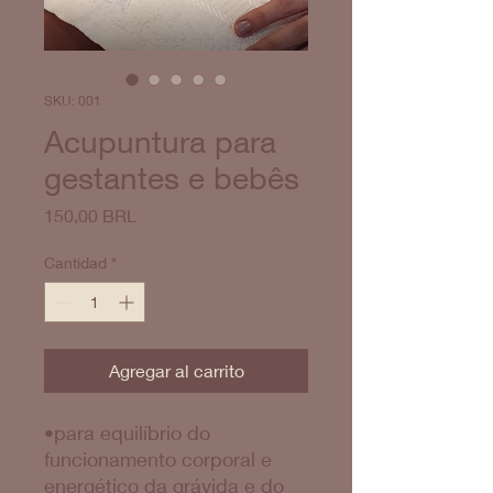
SKU: 001
Acupuntura para
gestantes e bebês
Precio
150,00 BRL
Cantidad
*
Agregar al carrito
•para equilíbrio do
funcionamento corporal e
energético da grávida e do