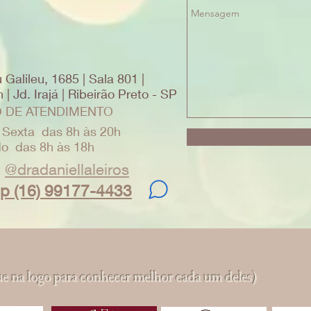
 Galileu, 1685 | Sala 801 |
| Jd. Irajá | Ribeirão Preto - SP
 DE ATENDIMENTO
 Sexta das 8h às 20h
o das 8h às 18h
@dradaniellaleiros
p (16) 99177-4433
ue na logo para conhecer melhor cada um deles)