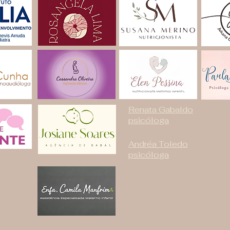
Renata Gabaldo
psicóloga
Andréa Toledo
psicóloga