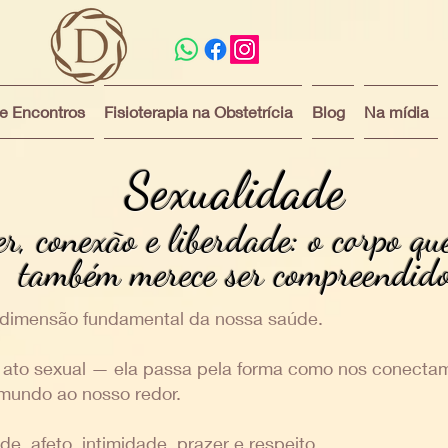
 e Encontros
Fisioterapia na Obstetrícia
Blog
Na mídia
Sexualidade
r, conexão e liberdade: o corpo que
também merece ser compreendid
 dimensão fundamental da nossa saúde.
 ato sexual — ela passa pela forma como nos conecta
mundo ao nosso redor.
e, afeto, intimidade, prazer e respeito.