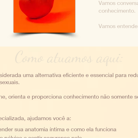
Vamos conversa
conhecimento.
Vamos entender
Como atuamos aqui:
nsiderada uma alternativa eficiente e essencial para red
sexuais.
vine, orienta e proporciona conhecimento não somente s
pecializada, ajudamos você a:
ender sua anatomia íntima e como ela funciona
 pélvica e sentir segurança nela