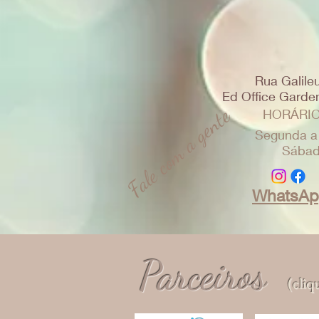
Rua Galileu
Ed Office Garden 
Fale com a gente
HORÁRIO
Segunda a
Sábad
WhatsAp
Parceiros
(cliq