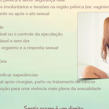
 involuntários e tensões na região pélvica (ex: vaginis
ante ou após o ato sexual
de
inal ou o controle da ejaculação
ável e sem dor
 o orgasmo e a resposta sexual
ória
nificar experiências
al após cirurgias, parto ou tratamento de câncer
moção para uma vivência mais plena da sexualidade
Sentir prazer é um direito.