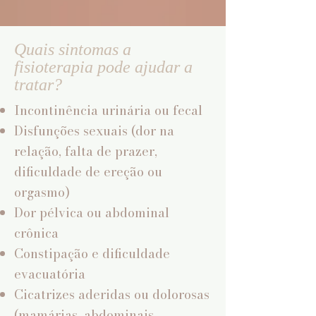
tratamentos oncológicos relacionados a:
Câncer de mama
Quais sintomas a
Câncer de colo de útero
fisioterapia pode ajudar a
tratar?
Câncer de ovário
Câncer de endométrio
Incontinência urinária ou fecal
Câncer de próstata
Disfunções sexuais (dor na
Câncer de reto, bexiga, ânus e outras regiões
relação, falta de prazer,
pélvicas ou abdominais
dificuldade de ereção ou
orgasmo)
Dor pélvica ou abdominal
crônica
Constipação e dificuldade
evacuatória
Cicatrizes aderidas ou dolorosas
(mamárias, abdominais,