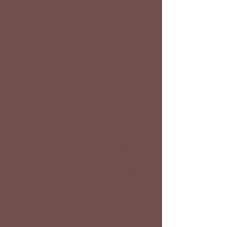
luta, o que muita gente mais
precisa, e muitas vezes nem sabe, é
de ajuda para se reencontrar com
seu corpo, com suas funções e com
sua dignidade física e emocional.
A fisioterapia "pélvica" na
oncologia é uma aliada nesse
processo.
Ela não trata só músculos — ela
cuida de funções vitais, da
intimidade, do bem-estar e da
qualidade de vida, especialmente
para quem enfrentou cirurgias,
quimioterapia, radioterapia ou
alterações hormonais.