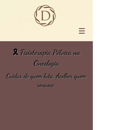
🎗 Fisioterapia Pélvica na
Oncologia
Cuidar de quem luta. Acolher quem
renasce.
Receber um diagnóstico de câncer
abala corpo, mente e coração.
A vida muda. O corpo muda. Os
limites mudam. E depois de tanta