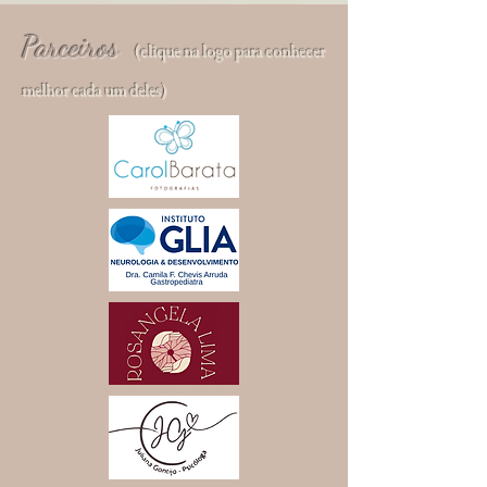
Parceiros
(clique na logo para conhecer
melhor cada um deles)