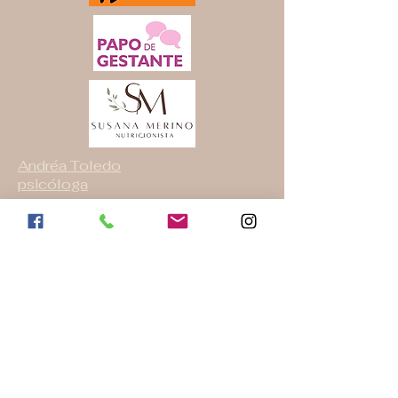
Andréa Toledo
psicóloga