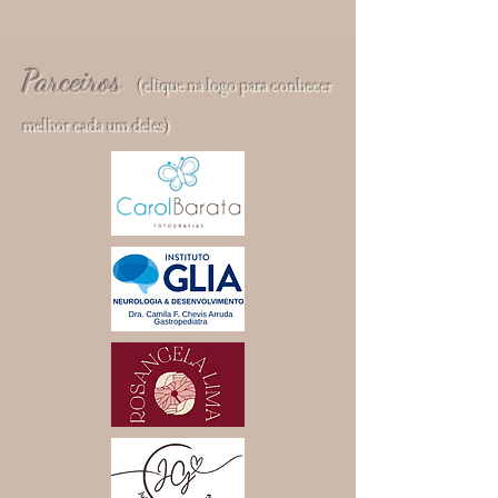
Parceiros
(clique na logo para conhecer
melhor cada um deles)