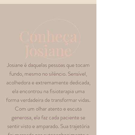
Conheça
Josiane
Josiane é daquelas pessoas que tocam
fundo, mesmo no silêncio. Sensível,
acolhedora e extremamente dedicada,
ela encontrou na fisioterapia uma
forma verdadeira de transformar vidas.
Com um olhar atento e escuta
generosa, ela faz cada paciente se
sentir visto e amparado.
Sua trajetória
foi marcada por autoconhecimento e