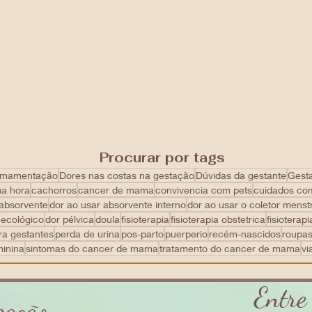
Procurar por tags
mamentação
Dores nas costas na gestação
Dúvidas da gestante
Gest
ua hora
cachorros
cancer de mama
convivencia com pets
cuidados co
 absorvente
dor ao usar absorvente interno
dor ao usar o coletor menst
necológico
dor pélvica
doula
fisioterapia
fisioterapia obstetrica
fisioterapi
ra gestantes
perda de urina
pos-parto
puerperio
recém-nascidos
roupa
minina
sintomas do cancer de mama
tratamento do cancer de mama
vi
Entre
zação