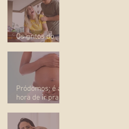
Os gritos do
parto
Pródomos: é a
hora de ir pra
maternidade?