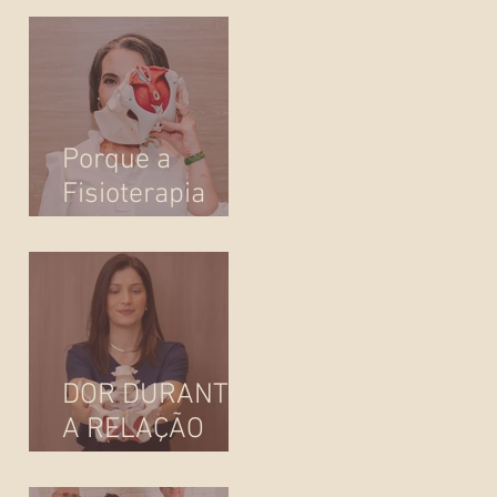
atenção
Porque a
Fisioterapia
"Pélvica" é
essencial para o
seu bem-estar
DOR DURANTE
A RELAÇÃO
SEXUAL: E