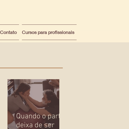
Contato
Cursos para profissionais
Posts Recentes
o
o
e
Quando o parto
deixa de ser