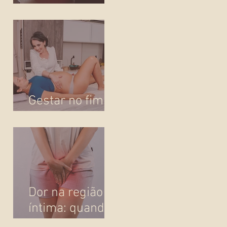
escolha de via e
passa a ser
presença!
Gestar no fim
do ano
Dor na região
íntima: quando
o corpo pede