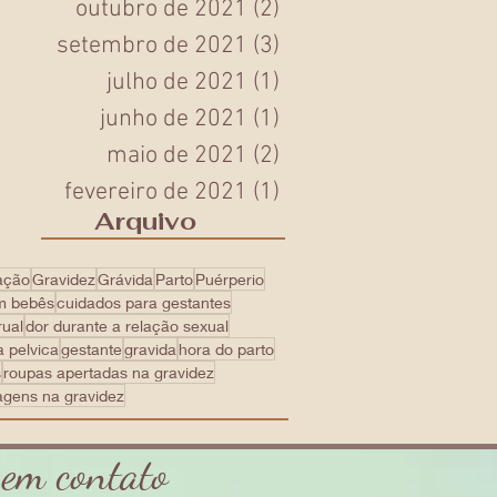
outubro de 2021
(2)
2 posts
setembro de 2021
(3)
3 posts
julho de 2021
(1)
1 post
junho de 2021
(1)
1 post
maio de 2021
(2)
2 posts
fevereiro de 2021
(1)
1 post
Arquivo
ação
Gravidez
Grávida
Parto
Puérperio
m bebês
cuidados para gestantes
rual
dor durante a relação sexual
a pelvica
gestante
gravida
hora do parto
s
roupas apertadas na gravidez
agens na gravidez
 em contato