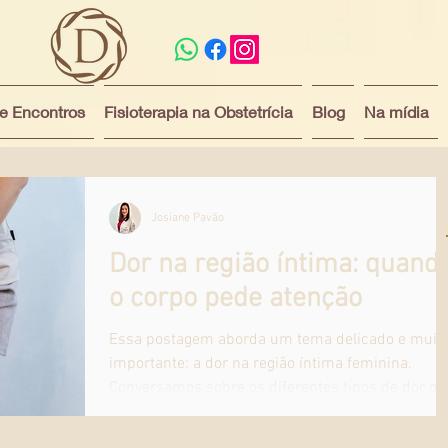
 e Encontros
Fisioterapia na Obstetrícia
Blog
Na mídia
Josiane Pavão
Dor na região íntima: quand
o corpo pede atenção
Essa postagem aborda um tema delicado e muit
importante: a dor na região íntima feminina.
Conversamos sobre os diferentes tipos de dor qu
podem surgir durante o sexo, no exame
ginecológico ou até mesmo ao usar absorvente