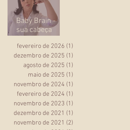
Baby Brain -
sua cabeça
ficou um pouco
fevereiro de 2026
(1)
1 post
lenta ou você
dezembro de 2025
(1)
1 post
ficou esquecida
na gravidez?
agosto de 2025
(1)
1 post
maio de 2025
(1)
1 post
novembro de 2024
(1)
1 post
fevereiro de 2024
(1)
1 post
novembro de 2023
(1)
1 post
dezembro de 2021
(1)
1 post
novembro de 2021
(2)
2 posts