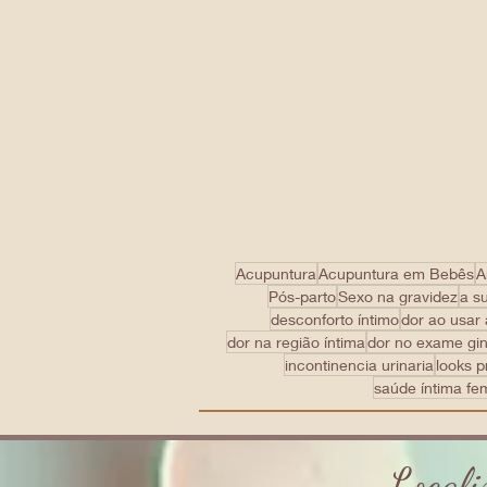
Acupuntura
Acupuntura em Bebês
A
Pós-parto
Sexo na gravidez
a s
desconforto íntimo
dor ao usar
dor na região íntima
dor no exame gi
incontinencia urinaria
looks p
saúde íntima fe
Locali