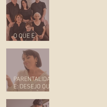
AGORA?
O QUE É
FAMÍLIA?
PARENTALIDAD
E: DESEJO OU
IMPOSIÇÃO
SOCIAL?