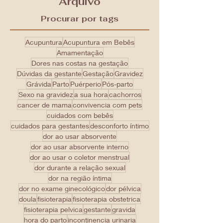
Arquivo
Procurar por tags
Acupuntura
Acupuntura em Bebês
Amamentação
Dores nas costas na gestação
Dúvidas da gestante
Gestação
Gravidez
Grávida
Parto
Puérperio
Pós-parto
Sexo na gravidez
a sua hora
cachorros
cancer de mama
convivencia com pets
cuidados com bebês
cuidados para gestantes
desconforto íntimo
dor ao usar absorvente
dor ao usar absorvente interno
dor ao usar o coletor menstrual
dor durante a relação sexual
dor na região íntima
dor no exame ginecológico
dor pélvica
doula
fisioterapia
fisioterapia obstetrica
fisioterapia pelvica
gestante
gravida