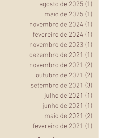
dezembro de 2025
(1)
1 post
agosto de 2025
(1)
1 post
maio de 2025
(1)
1 post
novembro de 2024
(1)
1 post
fevereiro de 2024
(1)
1 post
novembro de 2023
(1)
1 post
dezembro de 2021
(1)
1 post
novembro de 2021
(2)
2 posts
outubro de 2021
(2)
2 posts
setembro de 2021
(3)
3 posts
julho de 2021
(1)
1 post
junho de 2021
(1)
1 post
maio de 2021
(2)
2 posts
fevereiro de 2021
(1)
1 post