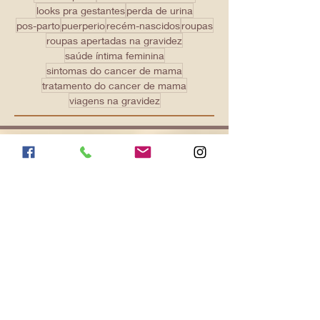
hora do parto
incontinencia urinaria
looks pra gestantes
perda de urina
pos-parto
puerperio
recém-nascidos
roupas
roupas apertadas na gravidez
saúde íntima feminina
sintomas do cancer de mama
tratamento do cancer de mama
viagens na gravidez
Localização